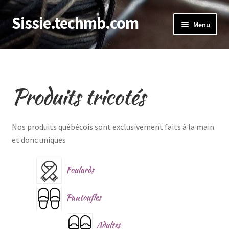
Sissie.techmb.com
Aller
Aller
Menu
à
au
la
contenu
Accueil
navigation
Avis
Produits tricotés
Commande
Nos produits québécois sont exclusivement faits à la main
Livraison gratuite
et donc uniques
Mon compte
Foulards
Panier
Pantoufles
Politique de retour
Adultes