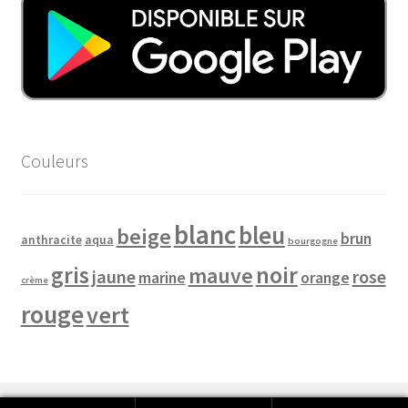
Couleurs
blanc
bleu
beige
brun
anthracite
aqua
bourgogne
noir
gris
mauve
jaune
rose
marine
orange
crème
rouge
vert