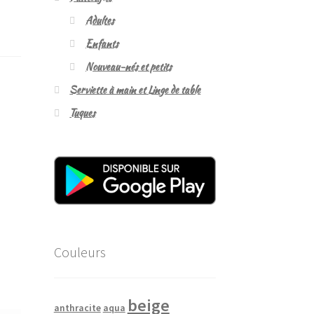
Adultes
Enfants
Nouveau-nés et petits
Serviette à main et Linge de table
Tuques
Couleurs
beige
anthracite
aqua