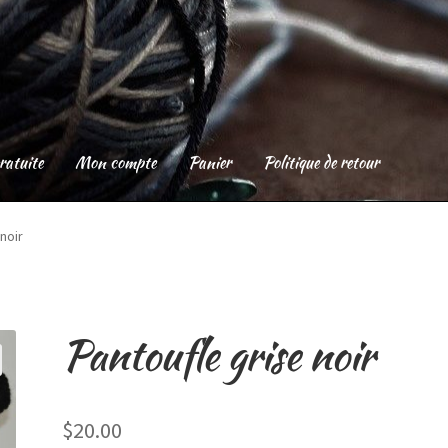
ratuite
Mon compte
Panier
Politique de retour
mpte
Panier
Politique de retour
noir
Pantoufle grise noir
$
20.00