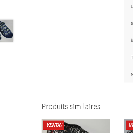
L
É
T
M
Produits similaires
VENDU
V