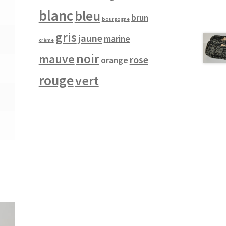
blanc
bleu
brun
bourgogne
gris
jaune
marine
crème
noir
mauve
rose
orange
rouge
vert