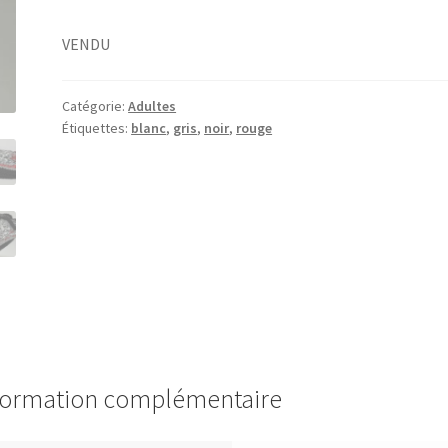
VENDU
Catégorie:
Adultes
Étiquettes:
blanc
,
gris
,
noir
,
rouge
formation complémentaire