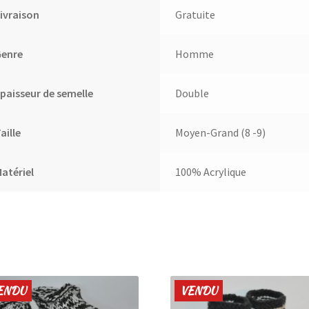
ivraison
Gratuite
Genre
Homme
paisseur de semelle
Double
aille
Moyen-Grand (8 -9)
atériel
100% Acrylique
ENDU
VENDU