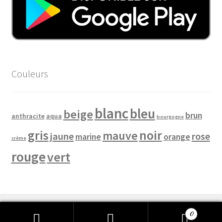
Couleurs
blanc
bleu
beige
brun
anthracite
aqua
bourgogne
noir
gris
mauve
jaune
rose
marine
orange
crème
rouge
vert
0